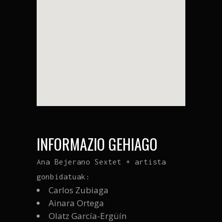
INFORMAZIO GEHIAGO
Ana Bejerano Sextet + artista
gonbidatuak:
Carlos Zubiaga
Ainara Ortega
Olatz García-Ergüín