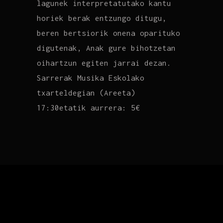
lagunek interpretatutako kantu
horiek berak entzungo ditugu,
beren bertsiorik onena oparituko
digutenak, Anak gure bihotzetan
oihartzun egiten jarrai dezan.
Sarrerak Musika Eskolako
txarteldegian (Areeta)
17:30etatik aurrera: 5€