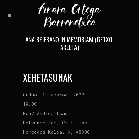
ANA BEJERANO IN MEMORIAM (GETXO,
AREETA)
XEHETASUNAK
Ordua:
19 azaroa, 2022
19:30
Non?
Andres Isasi
Entzunaretoa, Calle las
Mercedes Kalea, 6, 48930