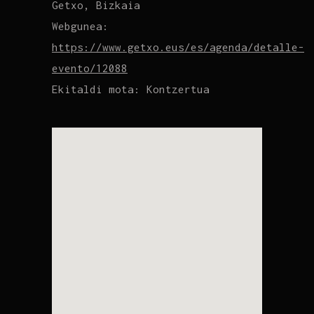
Getxo, Bizkaia
Webgunea:
https://www.getxo.eus/es/agenda/detalle-
evento/12088
Ekitaldi mota:
Kontzertua