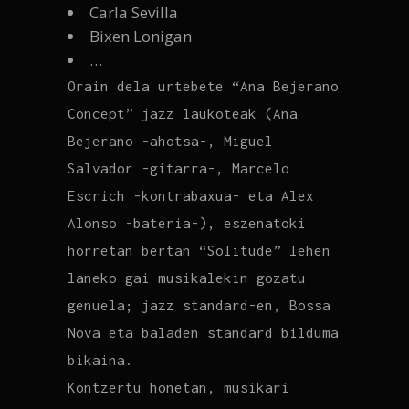
Carla Sevilla
Bixen Lonigan
…
Orain dela urtebete “Ana Bejerano
Concept” jazz laukoteak (Ana
Bejerano -ahotsa-, Miguel
Salvador -gitarra-, Marcelo
Escrich -kontrabaxua- eta Alex
Alonso -bateria-), eszenatoki
horretan bertan “Solitude” lehen
laneko gai musikalekin gozatu
genuela; jazz standard-en, Bossa
Nova eta baladen standard bilduma
bikaina.
Kontzertu honetan, musikari