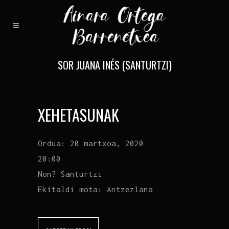
SOR JUANA INÉS (SANTURTZI)
XEHETASUNAK
Ordua:
20 martxoa, 2020
20:00
Non?
Santurtzi
Ekitaldi mota:
Antzezlana