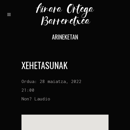
ARINEKETAN
XEHETASUNAK
Ordua:
28 maiatza, 2022
21:00
Non?
Laudio