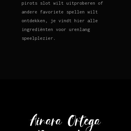
pirots slot wilt uitproberen of
andere favoriete spellen wilt
ontdekken, je vindt hier alle
ingrediënten voor urenlang
speelplezier.